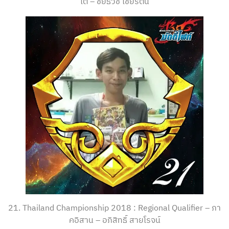
ใต้ – ชัยธวัช ไชยรัตน์
21. Thailand Championship 2018 : Regional Qualifier – ภา
คอิสาน – อภิสิทธิ์ สายโรจน์