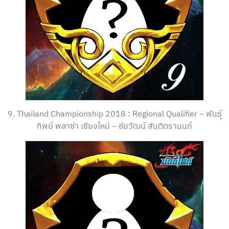
9. Thailand Championship 2018 : Regional Qualifier – พันธุ์
ทิพย์ พลาซ่า เชียงใหม่ – ชัยวัฒน์ สันติตรานนท์