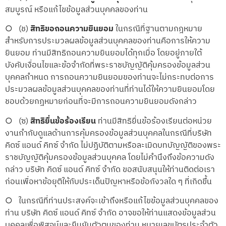
สมบูรณ์ หรือแก้ไขข้อมูลส่วนบุคคลของท่าน
○ (ช)
สิทธิขอถอนความยินยอม
ในกรณีที่ฐานตามกฎหมาย
สำหรับการประมวลผลข้อมูลส่วนบุคคลของท่านคือการให้ความ
ยินยอม ท่านมีสิทธิถอนความยินยอมได้ทุกเมื่อ โดยอยู่ภายใต้
บังคับเงื่อนไขและข้อจำกัดที่พระราชบัญญัติคุ้มครองข้อมูลส่วน
บุคคลกำหนด การถอนความยินยอมของท่านจะไม่กระทบต่อการ
ประมวลผลข้อมูลส่วนบุคคลของท่านที่ท่านได้ให้ความยินยอมโดย
ชอบด้วยกฎหมายก่อนที่จะมีการถอนความยินยอมดังกล่าว
○ (ซ)
สิทธิยื่นข้อร้องเรียน
ท่านมีสิทธิยื่นข้อร้องเรียนต่อหน่วย
งานกำกับดูแลด้านการคุ้มครองข้อมูลส่วนบุคคลในกรณีที่บริษัท
คิดซ์ แอนด์ คิทซ์ จำกัด ไม่ปฏิบัติตามหรือละเมิดบทบัญญัติของพระ
ราชบัญญัติคุ้มครองข้อมูลส่วนบุคคล โดยไม่คำนึงถึงข้อความดัง
กล่าว บริษัท คิดซ์ แอนด์ คิทซ์ จำกัด ขอสนับสนุนให้ท่านติดต่อเรา
ก่อนเพื่อหาข้อยุติให้กับประเด็นปัญหาหรือข้อกังวลใด ๆ ที่เกิดขึ้น
○ ในกรณีที่ท่านประสงค์จะเข้าถึงหรือแก้ไขข้อมูลส่วนบุคคลของ
ท่าน บริษัท คิดซ์ แอนด์ คิทซ์ จำกัด อาจขอให้ท่านแสดงข้อมูลส่วน
บุคคลเพื่อพิสูจน์และยืนยันตัวตนของท่าน หมายเลขบัตรประจำตัว