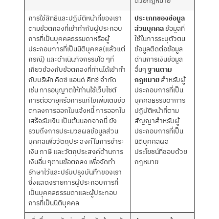
ด้วยกฎหมาย
การใช้สิทธิและปฏิบัติหน้าที่ของเรา
ประเภทของข้อมูล
ตามข้อตกลงที่เข้าทำกับผู้ประกอบ
ส่วนบุคคล
ข้อมูลที่
การที่เป็นบุคคลธรรมดาหรือผู้
ใช้ในการระบุตัวตน
ประกอบการที่เป็นนิติบุคคล(แล้วแต่
ข้อมูลติดต่อข้อมูล
กรณี) และดำเนินกิจกรรมใด ๆที่
ด้านการเงินข้อมูล
เกี่ยวข้องกับข้อตกลงที่ท่านได้เข้าทำ
อื่นๆ
ฐานตาม
กับบริษัท คิดซ์ แอนด์ คิทซ์ จำกัด
กฎหมาย
สำหรับผู้
เช่น การอนุญาตให้ท่านใช้เว็บไซต์
ประกอบการที่เป็น
การต่ออายุหรือการแก้ไขเพิ่มเติมข้อ
บุคคลธรรมดาการ
ตกลงการออกใบแจ้งหนี้ การออกใบ
ปฏิบัติหน้าที่ตาม
เสร็จรับเงิน เป็นต้นนอกจากนี้ ยัง
สัญญาสำหรับผู้
รวมถึงการประมวลผลข้อมูลส่วน
ประกอบการที่เป็น
บุคคลเพื่อวัตถุประสงค์ในการชำระ
นิติบุคคลผล
เงิน ภาษี และวัตถุประสงค์ด้านการ
ประโยชน์ที่ชอบด้วย
เงินอื่น ๆตามข้อตกลง เพื่อจัดทำ
กฎหมาย
รักษาไว้และปรับปรุงบันทึกของเรา
ซึ่งแสดงรายการผู้ประกอบการที่
เป็นบุคคลธรรมดาและผู้ประกอบ
การที่เป็นนิติบุคคล