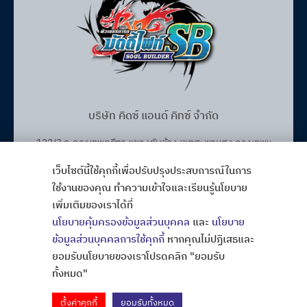
บริษัท คิดซ์ แอนด์ คิทซ์ จำกัด
122/3 ถ.กรุงเทพกรีฑา แขวงทับช้าง เขตสะพานสูง กรุงเทพฯ
10250
เว็บไซต์นี้ใช้คุกกี้เพื่อปรับปรุงประสบการณ์ในการ
โทร. 02-368-4106-7
ใช้งานของคุณ ทำความเข้าใจและเรียนรู้นโยบาย
เพิ่มเติมของเราได้ที่
Fax. 02-368-4105
นโยบายคุ้มครองข้อมูลส่วนบุคคล
และ
นโยบาย
ข้อมูลส่วนบุคคลการใช้คุกกี้
หากคุณไม่ปฏิเสธและ
ยอมรับนโยบายของเราโปรดคลิก "ยอมรับ
Copyright © All Rights Thaibattlespirits
ออกแบบเว็บไซต์
ทั้งหมด"
ตั้งค่าคุกกี้
ยอมรับทั้งหมด