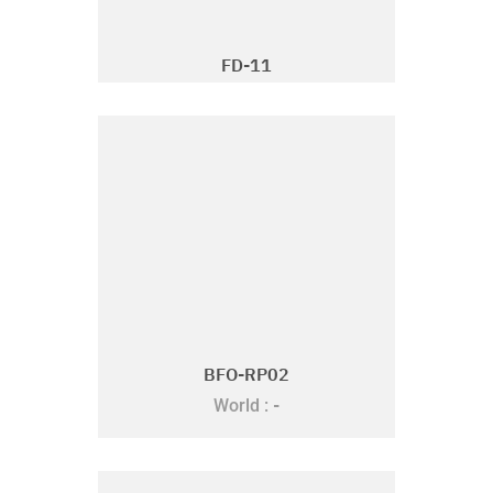
FD-11
BFO-RP02
-
World :