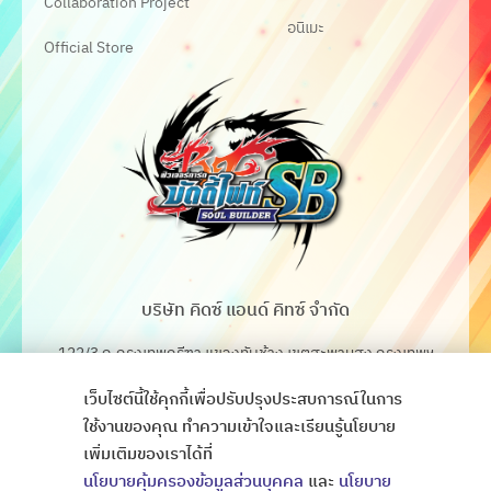
Collaboration Project
อนิเมะ
Official Store
บริษัท คิดซ์ แอนด์ คิทซ์ จำกัด
122/3 ถ.กรุงเทพกรีฑา แขวงทับช้าง เขตสะพานสูง กรุงเทพฯ
10250
เว็บไซต์นี้ใช้คุกกี้เพื่อปรับปรุงประสบการณ์ในการ
โทร. 02-368-4106-7
ใช้งานของคุณ ทำความเข้าใจและเรียนรู้นโยบาย
เพิ่มเติมของเราได้ที่
Fax. 02-368-4105
นโยบายคุ้มครองข้อมูลส่วนบุคคล
และ
นโยบาย