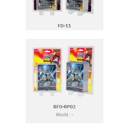
FD-11
BFO-RP02
-
World :