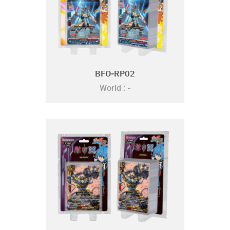
BFO-RP02
-
World :