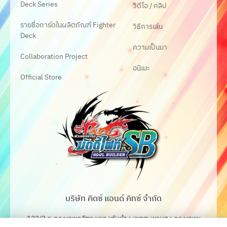
Deck Series
วิดีโอ / คลิป
รายชื่อการ์ดในผลิตภัณฑ์ Fighter
วิธีการเล่น
Deck
ความเป็นมา
Collaboration Project
อนิเมะ
Official Store
บริษัท คิดซ์ แอนด์ คิทซ์ จำกัด
122/3 ถ.กรุงเทพกรีฑา แขวงทับช้าง เขตสะพานสูง กรุงเทพฯ