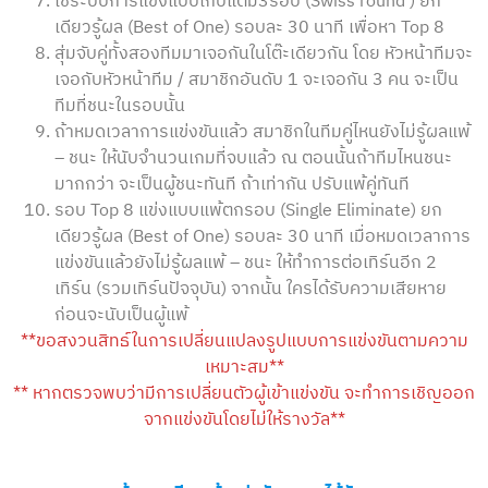
ใช้ระบบการแข่งแบบเก็บแต้ม3รอบ (Swiss round ) ยก
เดียวรู้ผล (Best of One) รอบละ 30 นาที เพื่อหา Top 8
สุ่มจับคู่ทั้งสองทีมมาเจอกันในโต๊ะเดียวกัน โดย หัวหน้าทีมจะ
เจอกับหัวหน้าทีม / สมาชิกอันดับ 1 จะเจอกัน 3 คน จะเป็น
ทีมที่ชนะในรอบนั้น
ถ้าหมดเวลาการแข่งขันแล้ว สมาชิกในทีมคู่ไหนยังไม่รู้ผลแพ้
– ชนะ ให้นับจำนวนเกมที่จบแล้ว ณ ตอนนั้นถ้าทีมไหนชนะ
มากกว่า จะเป็นผู้ชนะทันที ถ้าเท่ากัน ปรับแพ้คู่ทันที
รอบ Top 8 แข่งแบบแพ้ตกรอบ (Single Eliminate) ยก
เดียวรู้ผล (Best of One) รอบละ 30 นาที เมื่อหมดเวลาการ
แข่งขันแล้วยังไม่รู้ผลแพ้ – ชนะ ให้ทำการต่อเทิร์นอีก 2
เทิร์น (รวมเทิร์นปัจจุบัน) จากนั้น ใครได้รับความเสียหาย
ก่อนจะนับเป็นผู้แพ้
**ขอสงวนสิทธ์ในการเปลี่ยนแปลงรูปแบบการแข่งขันตามความ
เหมาะสม**
** หากตรวจพบว่ามีการเปลี่ยนตัวผู้เข้าแข่งขัน จะทำการเชิญออก
จากแข่งขันโดยไม่ให้รางวัล**