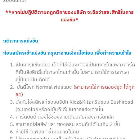
รอบนั้นทันที
**หากไม่ปฏิบัติตามกฎกติกาของบริษัท จะถือว่าสละสิทธิในการ
แข่งขัน*
กติกาการแข่งขัน
ก่อนสมัครเข้าแข่งขัน กรุณาอ่านเงื่อนไขก่อน เพื่อทำความเข้าใจ
เป็นการแข่งเดี่ยว เด็คที่ใช้เล่นจะต้องเป็นนการ์ดเฉพาะการ์ด
ที่เป็นลิขสิทธิ์แท้ภาษาไทยเท่านั้น ไม่สามารถใช้การ์ดภาษา
ญี่ปุ่นปนในเด็คได้
บัดดี้ไฟท์ Normal ฟอร์แมต
(สามารถใช้การ์ดของชุด ได้ทุก
ชุด)
บังคับใช้สลีฟแท้ของบริษัท Kidz&Kitz หรือของ Bushiroad
(จะของไทยหรือญี่ปุ่นก็ได้) ในการแข่งเท่านั้น
การ์ดบัดดี้ ต้องใช้ซองลายเดียวกับกองการ์ดหลัก
สามารถใส่สลีฟ และ ซองคลุม รวมกันได้ไม่เกิน 3 ชั้น
ห้ามใช้ “แฟลก” ซ้ำกันภายในทีม