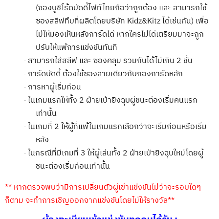
(ซองบูชิโร้ดบัดดี้ไฟท์ไทยถือว่าถูกต้อง และ สามารถใช้
ซองสลีฟทึบที่ผลิตโดยบริษัท
Kidz&Kitz
ได้เช่นกัน) เพื่อ
ไม่ให้มองเห็นหลังการ์ดได้ หากใครไม่ได้เตรียมมาจะถูก
ปรับให้แพ้การแข่งขันทันที
สามารถใส่สลีฟ และ ซองคลุม รวมกันได้ไม่เกิน
2
ชั้น
·
การ์ดบัดดี้ ต้องใช้ซองลายเดียวกับกองการ์ดหลัก
·
การหาผู้เริ่มก่อน
·
ในเกมแรกให้ทั้ง
2
ฝ่ายเป่ายิงฉุบผู้ชนะต้องเริ่มคนแรก
·
เท่านั้น
ในเกมที่
2
ให้ผู้ที่แพ้ในเกมแรกเลือกว่าจะเริ่มก่อนหรือเริ่ม
·
หลัง
ในกรณีที่มีเกมที่
3
ให้ผู้เล่นทั้ง
2
ฝ่ายเป่ายิงฉุบใหม่โดยผู้
·
ชนะต้องเริ่มก่อนเท่านั้น
**
หากตรวจพบว่ามีการเปลี่ยนตัวผู้เข้าแข่งขันไม่ว่าจะรอบใดๆ
ก็ตาม จะทำการเชิญออกจากแข่งขันโดยไม่ให้รางวัล**