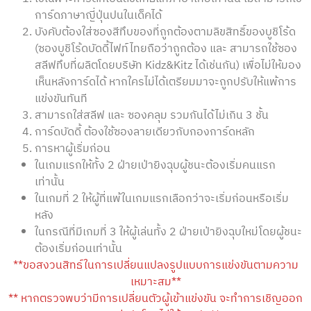
การ์ดภาษาญี่ปุ่นปนในเด็คได้
บังคับต้องใส่ซองสีทึบของที่ถูกต้องตามลิขสิทธิ์ของบูชิโร้ด
(ซองบูชิโร้ดบัดดี้ไฟท์ไทยถือว่าถูกต้อง และ สามารถใช้ซอง
สลีฟทึบที่ผลิตโดยบริษัท Kidz&Kitz ได้เช่นกัน) เพื่อไม่ให้มอง
เห็นหลังการ์ดได้ หากใครไม่ได้เตรียมมาจะถูกปรับให้แพ้การ
แข่งขันทันที
สามารถใส่สลีฟ และ ซองคลุม รวมกันได้ไม่เกิน 3 ชั้น
การ์ดบัดดี้ ต้องใช้ซองลายเดียวกับกองการ์ดหลัก
การหาผู้เริ่มก่อน
ในเกมแรกให้ทั้ง 2 ฝ่ายเป่ายิงฉุบผู้ชนะต้องเริ่มคนแรก
เท่านั้น
ในเกมที่ 2 ให้ผู้ที่แพ้ในเกมแรกเลือกว่าจะเริ่มก่อนหรือเริ่ม
หลัง
ในกรณีที่มีเกมที่ 3 ให้ผู้เล่นทั้ง 2 ฝ่ายเป่ายิงฉุบใหม่โดยผู้ชนะ
ต้องเริ่มก่อนเท่านั้น
**ขอสงวนสิทธ์ในการเปลี่ยนแปลงรูปแบบการแข่งขันตามความ
เหมาะสม**
** หากตรวจพบว่ามีการเปลี่ยนตัวผู้เข้าแข่งขัน จะทำการเชิญออก