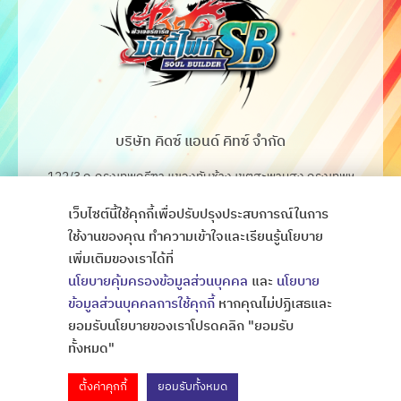
บริษัท คิดซ์ แอนด์ คิทซ์ จำกัด
122/3 ถ.กรุงเทพกรีฑา แขวงทับช้าง เขตสะพานสูง กรุงเทพฯ
10250
เว็บไซต์นี้ใช้คุกกี้เพื่อปรับปรุงประสบการณ์ในการ
โทร. 02-368-4106-7
ใช้งานของคุณ ทำความเข้าใจและเรียนรู้นโยบาย
เพิ่มเติมของเราได้ที่
Fax. 02-368-4105
นโยบายคุ้มครองข้อมูลส่วนบุคคล
และ
นโยบาย
ข้อมูลส่วนบุคคลการใช้คุกกี้
หากคุณไม่ปฏิเสธและ
ยอมรับนโยบายของเราโปรดคลิก "ยอมรับ
Copyright © All Rights Thaibattlespirits
ออกแบบเว็บไซต์
ทั้งหมด"
ตั้งค่าคุกกี้
ยอมรับทั้งหมด