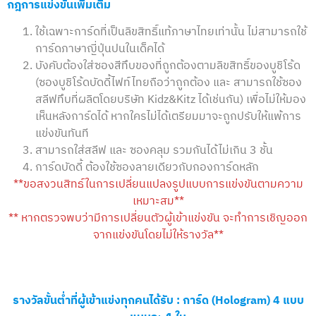
กฎการแข่งขันเพิ่มเติม
ใช้เฉพาะการ์ดที่เป็นลิขสิทธิ์แท้ภาษาไทยเท่านั้น ไม่สามารถใช้
การ์ดภาษาญี่ปุ่นปนในเด็คได้
บังคับต้องใส่ซองสีทึบของที่ถูกต้องตามลิขสิทธิ์ของบูชิโร้ด
(ซองบูชิโร้ดบัดดี้ไฟท์ไทยถือว่าถูกต้อง และ สามารถใช้ซอง
สลีฟทึบที่ผลิตโดยบริษัท Kidz&Kitz ได้เช่นกัน) เพื่อไม่ให้มอง
เห็นหลังการ์ดได้ หากใครไม่ได้เตรียมมาจะถูกปรับให้แพ้การ
แข่งขันทันที
สามารถใส่สลีฟ และ ซองคลุม รวมกันได้ไม่เกิน 3 ชั้น
การ์ดบัดดี้ ต้องใช้ซองลายเดียวกับกองการ์ดหลัก
**ขอสงวนสิทธ์ในการเปลี่ยนแปลงรูปแบบการแข่งขันตามความ
เหมาะสม**
** หากตรวจพบว่ามีการเปลี่ยนตัวผู้เข้าแข่งขัน จะทำการเชิญออก
จากแข่งขันโดยไม่ให้รางวัล**
รางวัลขั้นต่ำที่ผู้เข้าแข่งทุกคนได้รับ :
การ์ด (Hologram) 4 แบบ