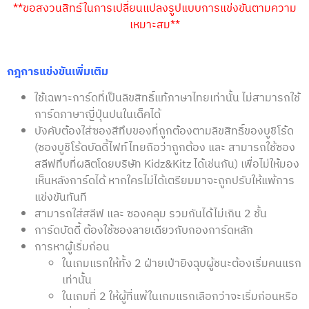
**ขอสงวนสิทธ์ในการเปลี่ยนแปลงรูปแบบการแข่งขันตามความ
เหมาะสม**
กฎการแข่งขันเพิ่มเติม
ใช้เฉพาะการ์ดที่เป็นลิขสิทธิ์แท้ภาษาไทยเท่านั้น ไม่สามารถใช้
การ์ดภาษาญี่ปุ่นปนในเด็คได้
บังคับต้องใส่ซองสีทึบของที่ถูกต้องตามลิขสิทธิ์ของบูชิโร้ด
(ซองบูชิโร้ดบัดดี้ไฟท์ไทยถือว่าถูกต้อง และ สามารถใช้ซอง
สลีฟทึบที่ผลิตโดยบริษัท Kidz&Kitz ได้เช่นกัน) เพื่อไม่ให้มอง
เห็นหลังการ์ดได้ หากใครไม่ได้เตรียมมาจะถูกปรับให้แพ้การ
แข่งขันทันที
สามารถใส่สลีฟ และ ซองคลุม รวมกันได้ไม่เกิน 2 ชั้น
การ์ดบัดดี้ ต้องใช้ซองลายเดียวกับกองการ์ดหลัก
การหาผู้เริ่มก่อน
ในเกมแรกให้ทั้ง 2 ฝ่ายเป่ายิงฉุบผู้ชนะต้องเริ่มคนแรก
เท่านั้น
ในเกมที่ 2 ให้ผู้ที่แพ้ในเกมแรกเลือกว่าจะเริ่มก่อนหรือ