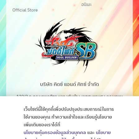
อนิเมะ
Official Store
บริษัท คิดซ์ แอนด์ คิทซ์ จำกัด
122/3 ถ.กรุงเทพกรีฑา แขวงทับช้าง เขตสะพานสูง กรุงเทพฯ
10250
เว็บไซต์นี้ใช้คุกกี้เพื่อปรับปรุงประสบการณ์ในการ
โทร. 02-368-4106-7
ใช้งานของคุณ ทำความเข้าใจและเรียนรู้นโยบาย
เพิ่มเติมของเราได้ที่
Fax. 02-368-4105
นโยบายคุ้มครองข้อมูลส่วนบุคคล
และ
นโยบาย