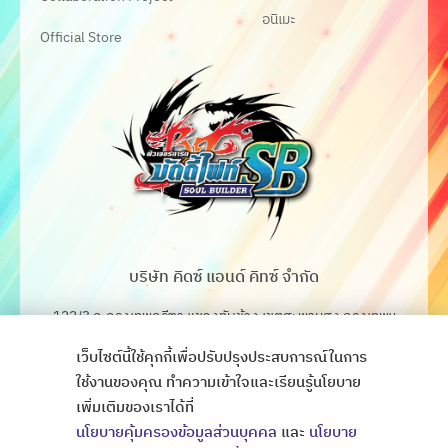
อนิเมะ
Official Store
บริษัท คิดซ์ แอนด์ คิทซ์ จำกัด
122/3 ถ.กรุงเทพกรีฑา แขวงทับช้าง เขตสะพานสูง กรุงเทพฯ
10250
เว็บไซต์นี้ใช้คุกกี้เพื่อปรับปรุงประสบการณ์ในการ
โทร. 02-368-4106-7
ใช้งานของคุณ ทำความเข้าใจและเรียนรู้นโยบาย
เพิ่มเติมของเราได้ที่
Fax. 02-368-4105
นโยบายคุ้มครองข้อมูลส่วนบุคคล
และ
นโยบาย