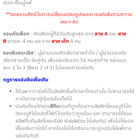
นั้นจะเป็นผู้แพ้
**ขอสงวนสิทธ์ในการเปลี่ยนแปลงรูปแบบการแข่งขันตามความ
เหมาะสม
รอบคัดเลือก
: คัดเลือกผู้ที่มีอันดับสูงสุด จาก
สาย A
และ
สาย
B
สายละ 4 คน และจาก
สาย เด็ก
8 คน
รอบชิงชนะเลิศ
: ผู้ผ่านรอบคัดเลือกสายทั่วไป / ผู้ผ่านรอบคัด
เลือกสายเด็ก จับคู่กัน เพื่อแข่งขันรอบ 16 คนสุดท้าย แข่งแบบ
ชนะ 2 ใน 3 (Best 2 of 3) ไปจนจบการแข่งขัน
กฎการแข่งขันเพิ่มเติม
ใช้เฉพาะการ์ดที่เป็นลิขสิทธิ์แท้ภาษาไทยเท่านั้น ไม่สามารถใช้
การ์ดภาษาญี่ปุ่นปนในเด็คได้
บังคับต้องใส่ซอง
สีทึบ
ของที่ถูกต้องตามลิขสิทธิ์ของบูชิโร้ด
(ซองบูชิโร้ดบัดดี้ไฟท์ไทยถือว่าถูกต้อง และ สามารถใช้ซอง
สลีฟทึบที่ผลิตโดยบริษัท Kidz&Kitz ได้เช่นกัน) เพื่อไม่ให้มอง
เห็นหลังการ์ดได้ หากใครไม่ได้เตรียมมาจะถูกปรับให้แพ้การ
แข่งขันทันที