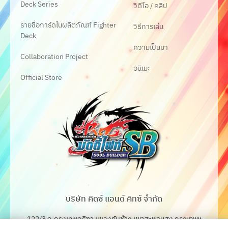
Deck Series
วิดีโอ / คลิป
รายชื่อการ์ดในผลิตภัณฑ์ Fighter
วิธีการเล่น
Deck
ความเป็นมา
Collaboration Project
อนิเมะ
Official Store
บริษัท คิดซ์ แอนด์ คิทซ์ จำกัด
122/3 ถ.กรุงเทพกรีฑา แขวงทับช้าง เขตสะพานสูง กรุงเทพฯ