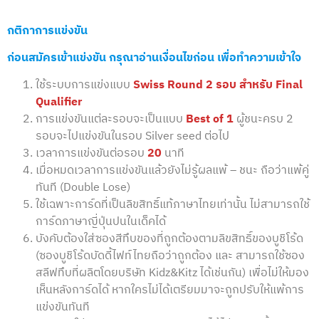
กติกาการแข่งขัน
ก่อนสมัครเข้าแข่งขัน กรุณาอ่านเงื่อนไขก่อน เพื่อทำความเข้าใจ
ใช้ระบบการแข่งแบบ
Swiss Round 2 รอบ สำหรับ Final
Qualifier
การแข่งขันแต่ละรอบจะเป็นแบบ
Best of 1
ผู้ชนะครบ 2
รอบจะไปแข่งขันในรอบ Silver seed ต่อไป
เวลาการแข่งขันต่อรอบ
20
นาที
เมื่อหมดเวลาการแข่งขันแล้วยังไม่รู้ผลแพ้ – ชนะ ถือว่าแพ้คู่
ทันที (Double Lose)
ใช้เฉพาะการ์ดที่เป็นลิขสิทธิ์แท้ภาษาไทยเท่านั้น ไม่สามารถใช้
การ์ดภาษาญี่ปุ่นปนในเด็คได้
บังคับต้องใส่ซองสีทึบของที่ถูกต้องตามลิขสิทธิ์ของบูชิโร้ด
(ซองบูชิโร้ดบัดดี้ไฟท์ไทยถือว่าถูกต้อง และ สามารถใช้ซอง
สลีฟทึบที่ผลิตโดยบริษัท Kidz&Kitz ได้เช่นกัน) เพื่อไม่ให้มอง
เห็นหลังการ์ดได้ หากใครไม่ได้เตรียมมาจะถูกปรับให้แพ้การ
แข่งขันทันที