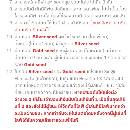
สามารถใส่สลีฟ และ ซองคลุม รวมกันได้ไม่เกิน 3 ชั้น
การ์ดบัดดี้ บัดดี้กิฟต์ อัลติเมท และการ์ดแฟลก ไม่จำเป็นต้อง
ใส่ซองสลีฟ หากใส่ ต้องใช้ซองลายที่แตกต่างจากการ์ดหลัก
การหาผู้เริ่มก่อน ให้ทั้ง 2 ฝ่ายเป่ายิงฉุบ
ผู้ชนะเลือกว่าจะเริ่ม
ก่อนหรือเริ่มหลังได้
ก่อนรอบ
Silver seed
จะนำผู้ชนะรวด (ไม่แพ้เลย)
ทั้งหมด(ไม่เกิน15คน) เข้าสู่รอบ
Silver seed
ก่อนรอบ
Gold seed
หากผู้ชนะรวด (ไม่แพ้เลย) มีจำนวน
น้อยกว่า 9 คน จะสุ่มผู้เล่นที่มีผลการแข่งขันแพ้ 1 รอบ เข้าสู่
รอบ
Gold seed
ในรอบ
Silver seed
และ
Gold seed
แข่งแบบ Single
Eliminate (แพ้ตกรอบ) ในรูปแบบ Best 2 of 3 รอบละ 40
นาที เมื่อหมดเวลาการแข่งขันแล้วยังไม่รู้ผลแพ้ – ชนะ ผู้เล่น
ที่ชนะเกมมากกว่าจะเป็นฝ่าชนะ
หากเสมอกันให้แข่งต่อ
จำนวน 2 เทิร์น เจ้าของเทิร์นนับเป็นเทิร์นที่ 1 เมื่อสิ้นสุดเทิร์
นที่ 2 และยังไม่มีผู้ชนะ ให้วัดกันที่ไลฟ์ ผู้เล่นที่มีไลฟ์มากกว่า
จะเป็นฝ่ายชนะ หากเท่ากันจะให้เล่นต่อโดยหลังจากนี้ผู้เล่นที่
ไลฟ์ได้รับความเสียหายจะแพ้ทันที