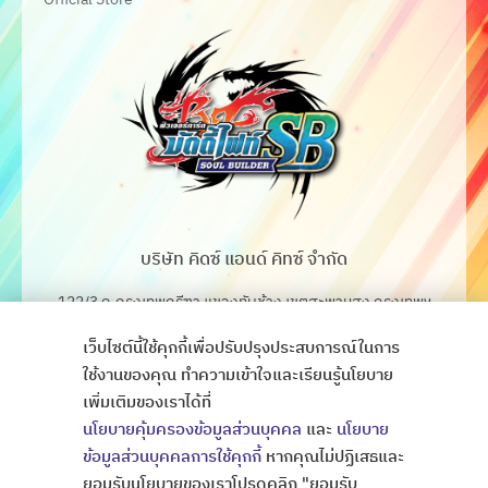
บริษัท คิดซ์ แอนด์ คิทซ์ จำกัด
122/3 ถ.กรุงเทพกรีฑา แขวงทับช้าง เขตสะพานสูง กรุงเทพฯ
10250
เว็บไซต์นี้ใช้คุกกี้เพื่อปรับปรุงประสบการณ์ในการ
โทร. 02-368-4106-7
ใช้งานของคุณ ทำความเข้าใจและเรียนรู้นโยบาย
เพิ่มเติมของเราได้ที่
Fax. 02-368-4105
นโยบายคุ้มครองข้อมูลส่วนบุคคล
และ
นโยบาย
ข้อมูลส่วนบุคคลการใช้คุกกี้
หากคุณไม่ปฏิเสธและ
ยอมรับนโยบายของเราโปรดคลิก "ยอมรับ