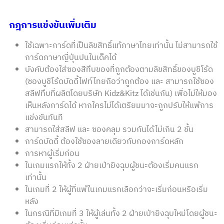
กฎการแข่งขันเพิ่มเติม
ใช้เฉพาะการ์ดที่เป็นลิขสิทธิ์แท้ภาษาไทยเท่านั้น ไม่สามารถใช้
การ์ดภาษาญี่ปุ่นปนในเด็คได้
บังคับต้องใส่ซองสีทึบของที่ถูกต้องตามลิขสิทธิ์ของบูชิโร้ด
(ซองบูชิโร้ดบัดดี้ไฟท์ไทยถือว่าถูกต้อง และ สามารถใช้ซอง
สลีฟทึบที่ผลิตโดยบริษัท Kidz&Kitz ได้เช่นกัน) เพื่อไม่ให้มอง
เห็นหลังการ์ดได้ หากใครไม่ได้เตรียมมาจะถูกปรับให้แพ้การ
แข่งขันทันที
สามารถใส่สลีฟ และ ซองคลุม รวมกันได้ไม่เกิน 2 ชั้น
การ์ดบัดดี้ ต้องใช้ซองลายเดียวกับกองการ์ดหลัก
การหาผู้เริ่มก่อน
ในเกมแรกให้ทั้ง 2 ฝ่ายเป่ายิงฉุบผู้ชนะต้องเริ่มคนแรก
เท่านั้น
ในเกมที่ 2 ให้ผู้ที่แพ้ในเกมแรกเลือกว่าจะเริ่มก่อนหรือเริ่ม
หลัง
ในกรณีที่มีเกมที่ 3 ให้ผู้เล่นทั้ง 2 ฝ่ายเป่ายิงฉุบใหม่โดยผู้ชนะ