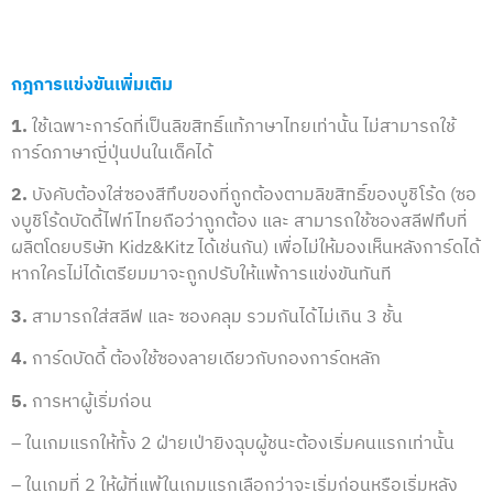
กฎการแข่งขันเพิ่มเติม
1.
ใช้เฉพาะการ์ดที่เป็นลิขสิทธิ์แท้ภาษาไทยเท่านั้น ไม่สามารถใช้
การ์ดภาษาญี่ปุ่นปนในเด็คได้
2.
บังคับต้องใส่ซองสีทึบของที่ถูกต้องตามลิขสิทธิ์ของบูชิโร้ด (ซอ
งบูชิโร้ดบัดดี้ไฟท์ไทยถือว่าถูกต้อง และ สามารถใช้ซองสลีฟทึบที่
ผลิตโดยบริษัท Kidz&Kitz ได้เช่นกัน) เพื่อไม่ให้มองเห็นหลังการ์ดได้
หากใครไม่ได้เตรียมมาจะถูกปรับให้แพ้การแข่งขันทันที
3.
สามารถใส่สลีฟ และ ซองคลุม รวมกันได้ไม่เกิน 3 ชั้น
4.
การ์ดบัดดี้ ต้องใช้ซองลายเดียวกับกองการ์ดหลัก
5.
การหาผู้เริ่มก่อน
– ในเกมแรกให้ทั้ง 2 ฝ่ายเป่ายิงฉุบผู้ชนะต้องเริ่มคนแรกเท่านั้น
– ในเกมที่ 2 ให้ผู้ที่แพ้ในเกมแรกเลือกว่าจะเริ่มก่อนหรือเริ่มหลัง