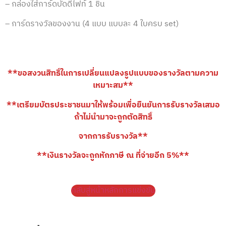
– กล่องใส่การ์ดบัดดี้ไฟท์ 1 ชิ้น
– การ์ดรางวัลของงาน (4 แบบ แบบละ 4 ใบครบ set)
**ขอสงวนสิทธิ์ในการเปลี่ยนแปลงรูปแบบของรางวัลตามความ
เหมาะสม**
**เตรียมบัตรประชาชนมาให้พร้อมเพื่อยืนยันการรับรางวัลเสมอ
ถ้าไม่นำมาจะถูกตัดสิทธิ์
จากการรับรางวัล**
**เงินรางวัลจะถูกหักภาษี ณ ที่จ่ายอีก 5%**
กลับสู่หน้าหลักการแข่งขัน