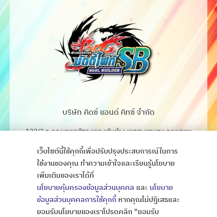
บริษัท คิดซ์ แอนด์ คิทซ์ จำกัด
122/3 ถ.กรุงเทพกรีฑา แขวงทับช้าง เขตสะพานสูง กรุงเทพฯ
10250
เว็บไซต์นี้ใช้คุกกี้เพื่อปรับปรุงประสบการณ์ในการ
โทร. 02-368-4106-7
ใช้งานของคุณ ทำความเข้าใจและเรียนรู้นโยบาย
เพิ่มเติมของเราได้ที่
Fax. 02-368-4105
นโยบายคุ้มครองข้อมูลส่วนบุคคล
และ
นโยบาย
ข้อมูลส่วนบุคคลการใช้คุกกี้
หากคุณไม่ปฏิเสธและ
ยอมรับนโยบายของเราโปรดคลิก "ยอมรับ