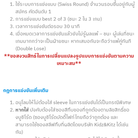
ใช้ระบบการแข่งแบบ (Swiss Round) จำนวนรอบขึ้นอยู่กับผู้
สมัคร คัดอันดับ 1
การแข่งแบบ best 2 of 3 (ชนะ 2 ใน 3 เกม)
เวลาการแข่งขันต่อรอบ 30 นาที
เมื่อหมดเวลาการแข่งขันแล้วยังไม่รู้ผลแพ้ – ชนะ ผู้เล่นที่ชนะ
เกมมากกว่าจะเป็นฝ่ายชนะ หากเสมอกันจะถือว่าแพ้คู่ทันที
(Double Lose)
**ขอสงวนสิทธ์ในการเปลี่ยนแปลงรูปแบบการแข่งขันตามความ
เหมาะสม**
กฎการแข่งขันเพิ่มเติม
อนุโลมให้ไม่ต้องใส่ sleeve ในการแข่งขันได้เป็นกรณีพิเศษ
หากใส่
บังคับต้องใส่ซองสีทึบของที่ถูกต้องตามลิขสิทธิ์ขอ
งบูชิโร้ด (ซองบูชิโร้ดบัดดี้ไฟท์ไทยถือว่าถูกต้อง และ
สามารถใช้ซองสลีฟทึบที่ผลิตโดยบริษัท Kidz&Kitz ได้เช่น
กัน)