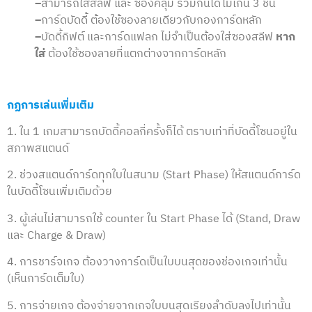
–
สามารถใส่สลีฟ และ ซองคลุม รวมกันได้ไม่เกิน 3 ชั้น
–
การ์ดบัดดี้ ต้องใช้ซองลายเดียวกับกองการ์ดหลัก
–
บัดดี้กิฟต์ และการ์ดแฟลก ไม่จำเป็นต้องใส่ซองสลีฟ
หาก
ใส่
ต้องใช้ซองลายที่แตกต่างจากการ์ดหลัก
กฏการเล่นเพิ่มเติม
1. ใน 1 เกมสามารถบัดดี้คอลกี่ครั้งก็ได้ ตราบเท่าที่บัดดี้โซนอยู่ใน
สภาพสแตนด์
2. ช่วงสแตนด์การ์ดทุกใบในสนาม (Start Phase) ให้สแตนด์การ์ด
ในบัดดี้โซนเพิ่มเติมด้วย
3. ผู้เล่นไม่สามารถใช้ counter ใน Start Phase ได้ (Stand, Draw
และ Charge & Draw)
4. การชาร์จเกจ ต้องวางการ์ดเป็นใบบนสุดของช่องเกจเท่านั้น
(เห็นการ์ดเต็มใบ)
5. การจ่ายเกจ ต้องจ่ายจากเกจใบบนสุดเรียงลำดับลงไปเท่านั้น