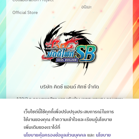
อนิเมะ
Official Store
บริษัท คิดซ์ แอนด์ คิทซ์ จำกัด
122/3 ถ.กรุงเทพกรีฑา แขวงทับช้าง เขตสะพานสูง กรุงเทพฯ
10250
เว็บไซต์นี้ใช้คุกกี้เพื่อปรับปรุงประสบการณ์ในการ
โทร. 02-368-4106-7
ใช้งานของคุณ ทำความเข้าใจและเรียนรู้นโยบาย
เพิ่มเติมของเราได้ที่
Fax. 02-368-4105
นโยบายคุ้มครองข้อมูลส่วนบุคคล
และ
นโยบาย