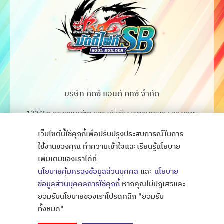
บริษัท คิดซ์ แอนด์ คิทซ์ จำกัด
122/3 ถ.กรุงเทพกรีฑา แขวงทับช้าง เขตสะพานสูง กรุงเทพฯ
10250
เว็บไซต์นี้ใช้คุกกี้เพื่อปรับปรุงประสบการณ์ในการ
โทร. 02-368-4106-7
ใช้งานของคุณ ทำความเข้าใจและเรียนรู้นโยบาย
เพิ่มเติมของเราได้ที่
Fax. 02-368-4105
นโยบายคุ้มครองข้อมูลส่วนบุคคล
และ
นโยบาย
ข้อมูลส่วนบุคคลการใช้คุกกี้
หากคุณไม่ปฏิเสธและ
ยอมรับนโยบายของเราโปรดคลิก "ยอมรับ
Copyright © All Rights Thaibattlespirits
ออกแบบเว็บไซต์
ทั้งหมด"