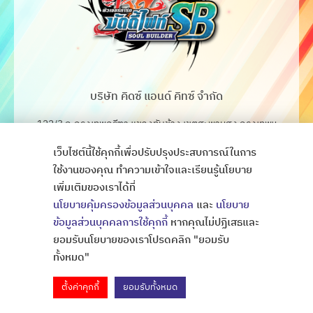
บริษัท คิดซ์ แอนด์ คิทซ์ จำกัด
122/3 ถ.กรุงเทพกรีฑา แขวงทับช้าง เขตสะพานสูง กรุงเทพฯ
10250
เว็บไซต์นี้ใช้คุกกี้เพื่อปรับปรุงประสบการณ์ในการ
โทร. 02-368-4106-7
ใช้งานของคุณ ทำความเข้าใจและเรียนรู้นโยบาย
เพิ่มเติมของเราได้ที่
Fax. 02-368-4105
นโยบายคุ้มครองข้อมูลส่วนบุคคล
และ
นโยบาย
ข้อมูลส่วนบุคคลการใช้คุกกี้
หากคุณไม่ปฏิเสธและ
ยอมรับนโยบายของเราโปรดคลิก "ยอมรับ
Copyright © All Rights Thaibattlespirits
ออกแบบเว็บไซต์
ทั้งหมด"
ตั้งค่าคุกกี้
ยอมรับทั้งหมด