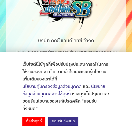
บริษัท คิดซ์ แอนด์ คิทซ์ จำกัด
122/3 ถ.กรุงเทพกรีฑา แขวงทับช้าง เขตสะพานสูง กรุงเทพฯ
10250
เว็บไซต์นี้ใช้คุกกี้เพื่อปรับปรุงประสบการณ์ในการ
โทร. 02-368-4106-7
ใช้งานของคุณ ทำความเข้าใจและเรียนรู้นโยบาย
เพิ่มเติมของเราได้ที่
Fax. 02-368-4105
นโยบายคุ้มครองข้อมูลส่วนบุคคล
และ
นโยบาย
ข้อมูลส่วนบุคคลการใช้คุกกี้
หากคุณไม่ปฏิเสธและ
ยอมรับนโยบายของเราโปรดคลิก "ยอมรับ
Copyright © All Rights Thaibattlespirits
ออกแบบเว็บไซต์
ทั้งหมด"
ตั้งค่าคุกกี้
ยอมรับทั้งหมด