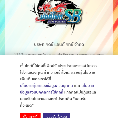
บริษัท คิดซ์ แอนด์ คิทซ์ จำกัด
122/3 ถ.กรุงเทพกรีฑา แขวงทับช้าง เขตสะพานสูง กรุงเทพฯ
10250
เว็บไซต์นี้ใช้คุกกี้เพื่อปรับปรุงประสบการณ์ในการ
โทร. 02-368-4106-7
ใช้งานของคุณ ทำความเข้าใจและเรียนรู้นโยบาย
เพิ่มเติมของเราได้ที่
Fax. 02-368-4105
นโยบายคุ้มครองข้อมูลส่วนบุคคล
และ
นโยบาย
ข้อมูลส่วนบุคคลการใช้คุกกี้
หากคุณไม่ปฏิเสธและ
ยอมรับนโยบายของเราโปรดคลิก "ยอมรับ
Copyright © All Rights Thaibattlespirits
ออกแบบเว็บไซต์
ทั้งหมด"
ตั้งค่าคุกกี้
ยอมรับทั้งหมด