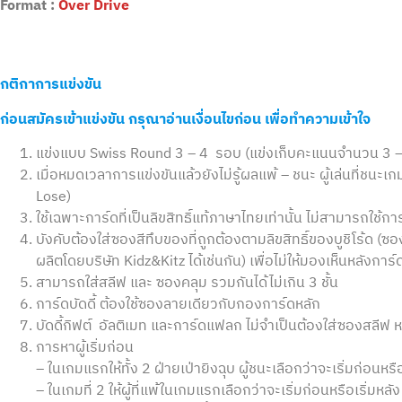
Format :
Over Drive
กติกาการแข่งขัน
ก่อนสมัครเข้าแข่งขัน กรุณาอ่านเงื่อนไขก่อน เพื่อทำความเข้าใจ
แข่งแบบ Swiss Round 3 – 4 รอบ (แข่งเก็บคะแนนจำนวน 3 – 
เมื่อหมดเวลาการแข่งขันแล้วยังไม่รู้ผลแพ้ – ชนะ ผู้เล่นที่ชน
Lose)
ใช้เฉพาะการ์ดที่เป็นลิขสิทธิ์แท้ภาษาไทยเท่านั้น ไม่สามารถใช้กา
บังคับต้องใส่ซองสีทึบของที่ถูกต้องตามลิขสิทธิ์ของบูชิโร้ด (ซอ
ผลิตโดยบริษัท Kidz&Kitz ได้เช่นกัน) เพื่อไม่ให้มองเห็นหลังการ
สามารถใส่สลีฟ และ ซองคลุม รวมกันได้ไม่เกิน 3 ชั้น
การ์ดบัดดี้ ต้องใช้ซองลายเดียวกับกองการ์ดหลัก
บัดดี้กิฟต์ อัลติเมท และการ์ดแฟลก ไม่จำเป็นต้องใส่ซองสลีฟ 
การหาผู้เริ่มก่อน
– ในเกมแรกให้ทั้ง 2 ฝ่ายเป่ายิงฉุบ ผู้ชนะเลือกว่าจะเริ่มก่อนหรือ
– ในเกมที่ 2 ให้ผู้ที่แพ้ในเกมแรกเลือกว่าจะเริ่มก่อนหรือเริ่มหลัง