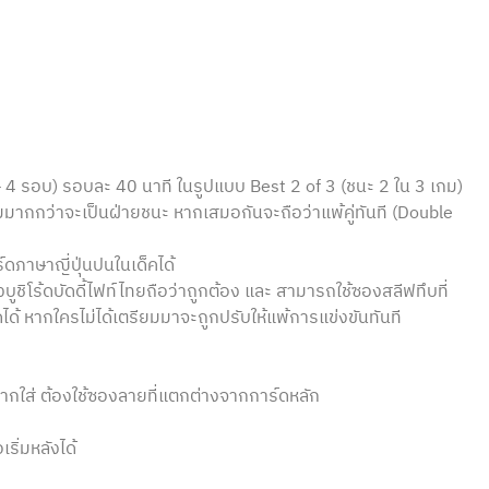
4 รอบ) รอบละ 40 นาที ในรูปแบบ Best 2 of 3 (ชนะ 2 ใน 3 เกม)
ะเกมมากกว่าจะเป็นฝ่ายชนะ หากเสมอกันจะถือว่าแพ้คู่ทันที (Double
ร์ดภาษาญี่ปุ่นปนในเด็คได้
งบูชิโร้ดบัดดี้ไฟท์ไทยถือว่าถูกต้อง และ สามารถใช้ซองสลีฟทึบที่
์ดได้ หากใครไม่ได้เตรียมมาจะถูกปรับให้แพ้การแข่งขันทันที
หากใส่ ต้องใช้ซองลายที่แตกต่างจากการ์ดหลัก
เริ่มหลังได้