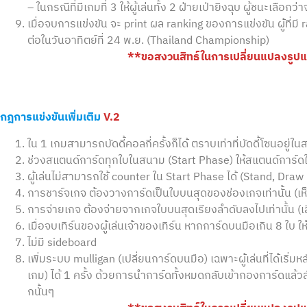
– ในกรณีที่มีเกมที่ 3 ให้ผู้เล่นทั้ง 2 ฝ่ายเป่ายิงฉุบ ผู้ชนะเลือกว่า
เมื่อจบการแข่งขัน จะ print ผล ranking ของการแข่งขัน ผู้ที่มี r
ต่อในวันอาทิตย์ที่ 24 พ.ย. (Thailand Championship)
**ขอสงวนสิทธ์ในการเปลี่ยนแปลงรู
กฎการแข่งขันเพิ่มเติม
V.2
ใน 1 เกมสามารถบัดดี้คอลกี่ครั้งก็ได้ ตราบเท่าที่บัดดี้โซนอยู่
ช่วงสแตนด์การ์ดทุกใบในสนาม (Start Phase) ให้สแตนด์การ์ดในบ
ผู้เล่นไม่สามารถใช้ counter ใน Start Phase ได้ (Stand, Dr
การชาร์จเกจ ต้องวางการ์ดเป็นใบบนสุดของช่องเกจเท่านั้น (เห
การจ่ายเกจ ต้องจ่ายจากเกจใบบนสุดเรียงลำดับลงไปเท่านั้น (เ
เมื่อจบเทิร์นของผู้เล่นเจ้าของเทิร์น หากการ์ดบนมือเกิน 8 ใบ 
ไม่มี sideboard
เพิ่มระบบ mulligan (เปลี่ยนการ์ดบนมือ) เฉพาะผู้เล่นที่ได้เริ่ม
เกม) ได้ 1 ครั้ง ด้วยการนำการ์ดทั้งหมดกลับเข้ากองการ์ดแล้
กนั้นๆ