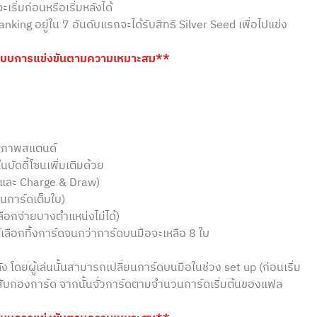
จะเริ่มก่อนหรือเริ่มหลังได้
anking อยู่ใน 7 อันดับแรกจะได้รับสิทธิ Silver Seed เพื่อไปแข่ง
ปแบบการแข่งขันตามความเหมาะสม**
ในสภาพสแตนด์
ัดดี้โซนเพิ่มเติมด้วย
aw และ Charge & Draw)
็นการ์ดเต็มใบ)
ลือกจ่ายบางตำแหน่งไม่ได้)
ให้เลือกทิ้งการ์ดจนกว่าการ์ดบนมือจะเหลือ 8 ใบ
หลัง โดยผู้เล่นนั้นสามารถเปลี่ยนการ์ดบนมือในช่วง set up (ก่อนเริ่ม
วสับกองการ์ด จากนั้นจั่วการ์ดตามจำนวนการ์ดเริ่มต้นของแฟล