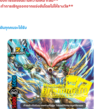
ปแบบการแข่งขันตามความเหมาะสม**
 จะทำการเชิญออกจากแข่งขันโดยไม่ให้รางวัล**
งขันทุกคนจะได้รับ