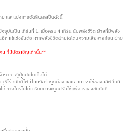
กม และแบ่งการตัดสินผลเป็นดังนี้
จุบันเป็น เทิร์นที่ 1, เมื่อครบ 4 เทิร์น นับพลังชีวิต ฝ่ายที่มีพลัง
นอีก ให้แข่งขันต่อ หากพลังชีวิตฝ่ายใดโดนความเสียหายก่อน ฝ่าย
น ที่มีบัตรเชิญเท่านั้น**
ร์ดภาษาญี่ปุ่นปนในเด็คได้
งบูชิโร้ดบัดดี้ไฟท์ไทยถือว่าถูกต้อง และ สามารถใช้ซองสลีฟทึบที่
์ดได้ หากใครไม่ได้เตรียมมาจะถูกปรับให้แพ้การแข่งขันทันที