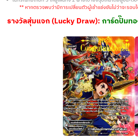
ในกรณีที่มีเกมที่ 3 ให้ผู้เล่นทั้ง 2 ฝ่ายเป่ายิงฉุบใหม่โดยผู้ชนะต้อ
** หากตรวจพบว่ามีการเปลี่ยนตัวผู้เข้าแข่งขันไม่ว่าจะรอ
รางวัลสุ่มแจก (Lucky Draw):
การ์ดปั๊มท