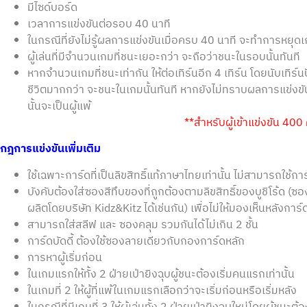
มีไซด์บอร์ด
เวลาการแข่งขันต่อรอบ 40 นาที
ในกรณีที่ยังไม่รู้ผลการแข่งขันเมื่อครบ 40 นาที จะทำการหยุดเ
ผู้เล่นที่มีจำนวนเกมที่ชนะเยอะกว่า จะถือว่าชนะในรอบนั้นทันที
หากจำนวนเกมที่ชนะเท่ากัน ให้ต่อเทิร์นอีก 4 เทิร์น โดยนับเทิร์นปัจ
ชีวิตมากกว่า จะชนะในเกมนั้นทันที หากยังไม่ทราบผลการแข่งขั
นั้นจะเป็นผู้แพ้
**สำหรับผู้เข้าแข่งขัน 400 ค
กฎการแข่งขันเพิ่มเติม
ใช้เฉพาะการ์ดที่เป็นลิขสิทธิ์แท้ภาษาไทยเท่านั้น ไม่สามารถใช้กา
บังคับต้องใส่ซองสีทึบของที่ถูกต้องตามลิขสิทธิ์ของบูชิโร้ด (ซอ
ผลิตโดยบริษัท Kidz&Kitz ได้เช่นกัน) เพื่อไม่ให้มองเห็นหลังการ
สามารถใส่สลีฟ และ ซองคลุม รวมกันได้ไม่เกิน 2 ชั้น
การ์ดบัดดี้ ต้องใช้ซองลายเดียวกับกองการ์ดหลัก
การหาผู้เริ่มก่อน
ในเกมแรกให้ทั้ง 2 ฝ่ายเป่ายิงฉุบผู้ชนะต้องเริ่มคนแรกเท่านั้น
ในเกมที่ 2 ให้ผู้ที่แพ้ในเกมแรกเลือกว่าจะเริ่มก่อนหรือเริ่มหลัง