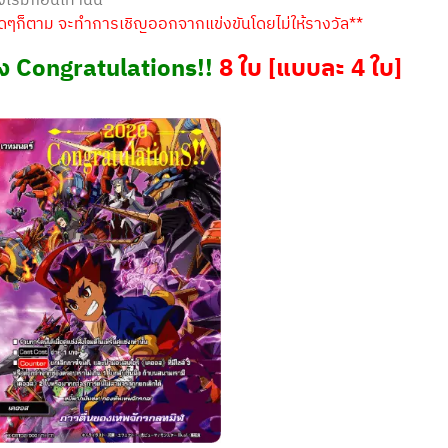
งเริ่มก่อนเท่านั้น
บใดๆก็ตาม จะทำการเชิญออกจากแข่งขันโดยไม่ให้รางวัล**
อง Congratulations!!
8 ใบ [แบบละ 4 ใบ]