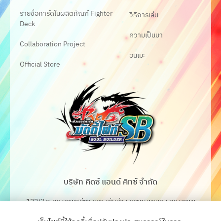
รายชื่อการ์ดในผลิตภัณฑ์ Fighter
วิธีการเล่น
Deck
ความเป็นมา
Collaboration Project
อนิเมะ
Official Store
บริษัท คิดซ์ แอนด์ คิทซ์ จำกัด
122/3 ถ.กรุงเทพกรีฑา แขวงทับช้าง เขตสะพานสูง กรุงเทพฯ
10250