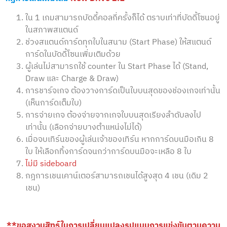
ใน 1 เกมสามารถบัดดี้คอลกี่ครั้งก็ได้ ตราบเท่าที่บัดดี้โซนอยู่
ในสภาพสแตนด์
ช่วงสแตนด์การ์ดทุกใบในสนาม (Start Phase) ให้สแตนด์
การ์ดในบัดดี้โซนเพิ่มเติมด้วย
ผู้เล่นไม่สามารถใช้ counter ใน Start Phase ได้ (Stand,
Draw และ Charge & Draw)
การชาร์จเกจ ต้องวางการ์ดเป็นใบบนสุดของช่องเกจเท่านั้น
(เห็นการ์ดเต็มใบ)
การจ่ายเกจ ต้องจ่ายจากเกจใบบนสุดเรียงลำดับลงไป
เท่านั้น (เลือกจ่ายบางตำแหน่งไม่ได้)
เมื่อจบเทิร์นของผู้เล่นเจ้าของเทิร์น หากการ์ดบนมือเกิน 8
ใบ ให้เลือกทิ้งการ์ดจนกว่าการ์ดบนมือจะเหลือ 8 ใบ
ไม่มี sideboard
กฎการเชนเคาน์เตอร์สามารถเชนได้สูงสุด 4 เชน (เดิม 2
เชน)
**ขอสงวนสิทธ์ในการเปลี่ยนแปลงรูปแบบการแข่งขันตามความ