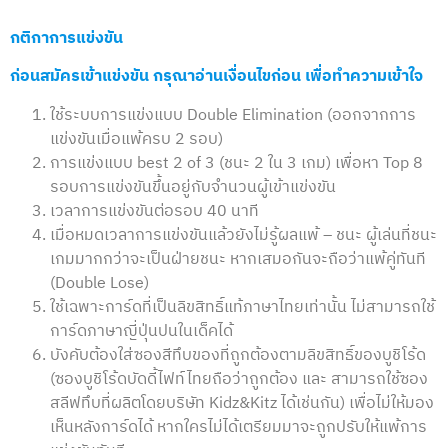
กติกาการแข่งขัน
ก่อนสมัครเข้าแข่งขัน กรุณาอ่านเงื่อนไขก่อน เพื่อทำความเข้าใจ
ใช้ระบบการแข่งแบบ Double Elimination (ออกจากการ
แข่งขันเมื่อแพ้ครบ 2 รอบ)
การแข่งแบบ best 2 of 3 (ชนะ 2 ใน 3 เกม) เพื่อหา Top 8
รอบการแข่งขันขึ้นอยู่กับจำนวนผู้เข้าแข่งขัน
เวลาการแข่งขันต่อรอบ 40 นาที
เมื่อหมดเวลาการแข่งขันแล้วยังไม่รู้ผลแพ้ – ชนะ ผู้เล่นที่ชนะ
เกมมากกว่าจะเป็นฝ่ายชนะ หากเสมอกันจะถือว่าแพ้คู่ทันที
(Double Lose)
ใช้เฉพาะการ์ดที่เป็นลิขสิทธิ์แท้ภาษาไทยเท่านั้น ไม่สามารถใช้
การ์ดภาษาญี่ปุ่นปนในเด็คได้
บังคับต้องใส่ซองสีทึบของที่ถูกต้องตามลิขสิทธิ์ของบูชิโร้ด
(ซองบูชิโร้ดบัดดี้ไฟท์ไทยถือว่าถูกต้อง และ สามารถใช้ซอง
สลีฟทึบที่ผลิตโดยบริษัท Kidz&Kitz ได้เช่นกัน) เพื่อไม่ให้มอง
เห็นหลังการ์ดได้ หากใครไม่ได้เตรียมมาจะถูกปรับให้แพ้การ