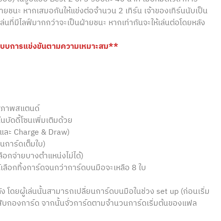
ฝ่ายชนะ หากเสมอกันให้แข่งต่อจำนวน 2 เทิร์น เจ้าของเทิร์นนับเป็น
ลฟ์ ผู้เล่นที่มีไลฟ์มากกว่าจะเป็นฝ่ายชนะ หากเท่ากันจะให้เล่นต่อโดยหลัง
ปแบบการแข่งขันตามความเหมาะสม**
ในสภาพสแตนด์
ัดดี้โซนเพิ่มเติมด้วย
aw และ Charge & Draw)
็นการ์ดเต็มใบ)
ลือกจ่ายบางตำแหน่งไม่ได้)
ให้เลือกทิ้งการ์ดจนกว่าการ์ดบนมือจะเหลือ 8 ใบ
หลัง โดยผู้เล่นนั้นสามารถเปลี่ยนการ์ดบนมือในช่วง set up (ก่อนเริ่ม
วสับกองการ์ด จากนั้นจั่วการ์ดตามจำนวนการ์ดเริ่มต้นของแฟล