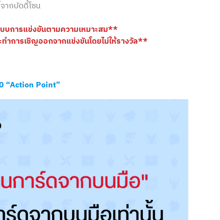
จากบัดดี้โซน
ปแบบการแข่งขันตามความเหมาะสม**
 จะทำการเชิญออกจากแข่งขันโดยไม่ให้รางวัล**
.0 “Action Point”