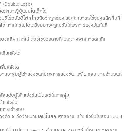
นที (Double Lose)
ร์ดภาษาญี่ปุ่นปนในเด็คได้
งบูชิโร้ดบัดดี้ไฟท์ไทยถือว่าถูกต้อง และ สามารถใช้ซองสลีฟทึบที่
์ดได้ หากใครไม่ได้เตรียมมาจะถูกปรับให้แพ้การแข่งขันทันที
ใส่ซองสลีฟ หากใส่ ต้องใช้ซองลายที่แตกต่างจากการ์ดหลัก
เริ่มหลังได้
ริ่มหลังได้
านจะสุ่มผู้เข้าแข่งขันที่มีผลการแข่งขัน แพ้ 1 รอบ ตามจำนวนที่
ดับผู้เข้าแข่งขันเป็นเลขในการสุ่ม
ข้าแข่งขัน
ยันการเข้ารอบ
สดงตัว จะถือว่าหมายเลขนั้นสละสิทธิการ เข้าแข่งขันในรอบ Top 8
ตกรอบ) ในรูปแบบ Best 2 of 3 รอบละ 40 นาที เมื่อหมดเวลาการ