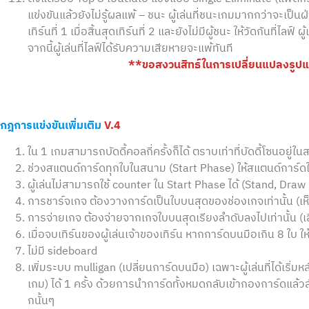
แข่งขันแล้วยังไม่รู้ผลแพ้ – ชนะ ผู้เล่นที่ชนะเกมมากกว่าจะเป็น
เทิร์นที่ 1 เมื่อสิ้นสุดเทิร์นที่ 2 และยังไม่มีผู้ชนะ ให้วัดกันที่ไ
จากนี้ผู้เล่นที่ไลฟ์ได้รับความเสียหายจะแพ้ทันที
**ขอสงวนสิทธ์ในการเปลี่ยนแปลงรู
กฎการแข่งขันเพิ่มเติม
V.4
ใน 1 เกมสามารถบัดดี้คอลกี่ครั้งก็ได้ ตราบเท่าที่บัดดี้โซนอยู่
ช่วงสแตนด์การ์ดทุกใบในสนาม (Start Phase) ให้สแตนด์การ์ดในบ
ผู้เล่นไม่สามารถใช้ counter ใน Start Phase ได้ (Stand, Dr
การชาร์จเกจ ต้องวางการ์ดเป็นใบบนสุดของช่องเกจเท่านั้น (เห
การจ่ายเกจ ต้องจ่ายจากเกจใบบนสุดเรียงลำดับลงไปเท่านั้น (เ
เมื่อจบเทิร์นของผู้เล่นเจ้าของเทิร์น หากการ์ดบนมือเกิน 8 ใบ 
ไม่มี sideboard
เพิ่มระบบ mulligan (เปลี่ยนการ์ดบนมือ) เฉพาะผู้เล่นที่ได้เริ่ม
เกม) ได้ 1 ครั้ง ด้วยการนำการ์ดทั้งหมดกลับเข้ากองการ์ดแล้
กนั้นๆ