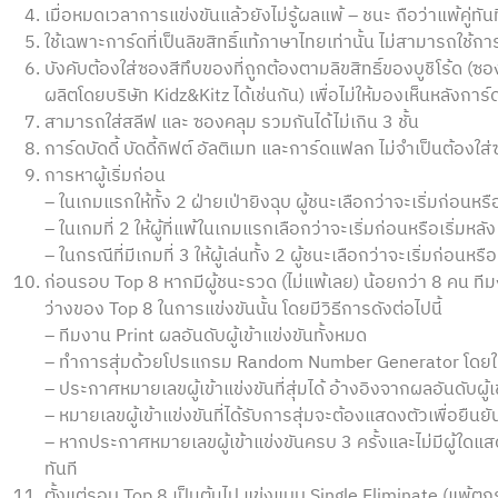
เมื่อหมดเวลาการแข่งขันแล้วยังไม่รู้ผลแพ้ – ชนะ ถือว่าแพ้คู่ทั
ใช้เฉพาะการ์ดที่เป็นลิขสิทธิ์แท้ภาษาไทยเท่านั้น ไม่สามารถใช้กา
บังคับต้องใส่ซองสีทึบของที่ถูกต้องตามลิขสิทธิ์ของบูชิโร้ด (ซอ
ผลิตโดยบริษัท Kidz&Kitz ได้เช่นกัน) เพื่อไม่ให้มองเห็นหลังการ
สามารถใส่สลีฟ และ ซองคลุม รวมกันได้ไม่เกิน 3 ชั้น
การ์ดบัดดี้ บัดดี้กิฟต์ อัลติเมท และการ์ดแฟลก ไม่จำเป็นต้อง
การหาผู้เริ่มก่อน
– ในเกมแรกให้ทั้ง 2 ฝ่ายเป่ายิงฉุบ ผู้ชนะเลือกว่าจะเริ่มก่อนหรือ
– ในเกมที่ 2 ให้ผู้ที่แพ้ในเกมแรกเลือกว่าจะเริ่มก่อนหรือเริ่มหลัง
– ในกรณีที่มีเกมที่ 3 ให้ผู้เล่นทั้ง 2 ผู้ชนะเลือกว่าจะเริ่มก่อนหรือเ
ก่อนรอบ Top 8 หากมีผู้ชนะรวด (ไม่แพ้เลย) น้อยกว่า 8 คน ทีมง
ว่างของ Top 8 ในการแข่งขันนั้น โดยมีวิธีการดังต่อไปนี้
– ทีมงาน Print ผลอันดับผู้เข้าแข่งขันทั้งหมด
– ทำการสุ่มด้วยโปรแกรม Random Number Generator โดยใช้อัน
– ประกาศหมายเลขผู้เข้าแข่งขันที่สุ่มได้ อ้างอิงจากผลอันดับผู้เ
– หมายเลขผู้เข้าแข่งขันที่ได้รับการสุ่มจะต้องแสดงตัวเพื่อยืน
– หากประกาศหมายเลขผู้เข้าแข่งขันครบ 3 ครั้งและไม่มีผู้ใดแ
ทันที
ตั้งแต่รอบ Top 8 เป็นต้นไป แข่งแบบ Single Eliminate (แพ้