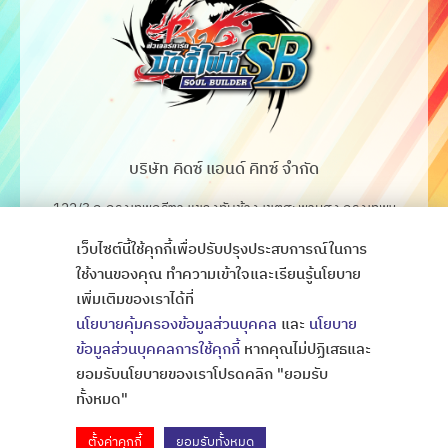
บริษัท คิดซ์ แอนด์ คิทซ์ จำกัด
122/3 ถ.กรุงเทพกรีฑา แขวงทับช้าง เขตสะพานสูง กรุงเทพฯ
10250
เว็บไซต์นี้ใช้คุกกี้เพื่อปรับปรุงประสบการณ์ในการ
โทร. 02-368-4106-7
ใช้งานของคุณ ทำความเข้าใจและเรียนรู้นโยบาย
เพิ่มเติมของเราได้ที่
Fax. 02-368-4105
นโยบายคุ้มครองข้อมูลส่วนบุคคล
และ
นโยบาย
ข้อมูลส่วนบุคคลการใช้คุกกี้
หากคุณไม่ปฏิเสธและ
ยอมรับนโยบายของเราโปรดคลิก "ยอมรับ
Copyright © All Rights Thaibattlespirits
ออกแบบเว็บไซต์
ทั้งหมด"
ตั้งค่าคุกกี้
ยอมรับทั้งหมด