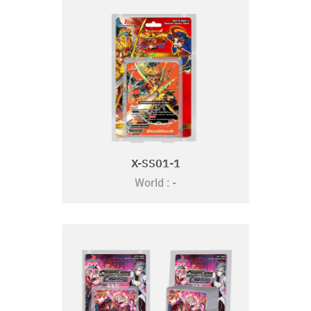
X-SS01-1
-
World :