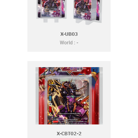
X-UB03
-
World :
X-CBT02-2