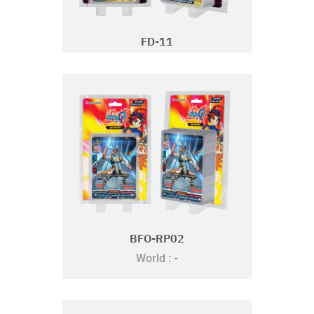
FD-11
BFO-RP02
-
World :