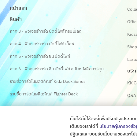
หน้าแรก
Colla
สินค้า
Offic
ภาค 3 - ฟิวเจอร์การ์ด บัดดี้ไฟท์ ทริปเปิ้ลดี
Kidz
ภาค 4 - ฟิวเจอร์การ์ด บัดดี้ไฟท์ เอ็กซ์
Shop
ภาค 5 - ฟิวเจอร์การ์ด ชิน บัดดี้ไฟท์
Laza
ภาค 6 - ฟิวเจอร์การ์ด ชิน บัดดี้ไฟท์ ฉบับหนังสือการ์ตูน
บริก
รายชื่อการ์ดในผลิตภัณฑ์ Kidz Deck Series
KK C
รายชื่อการ์ดในผลิตภัณฑ์ Fighter Deck
Q&A
เว็บไซต์นี้ใช้คุกกี้เพื่อปรับปรุงป
เติมของเราได้ที่
นโยบายคุ้มครองข้อ
ปฏิเสธและยอมรับนโยบายของเราโปร