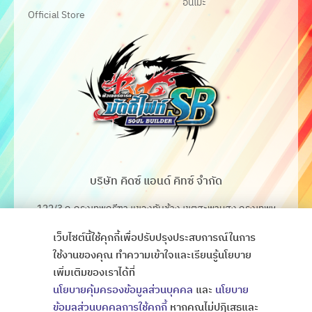
อนิเมะ
Official Store
บริษัท คิดซ์ แอนด์ คิทซ์ จำกัด
122/3 ถ.กรุงเทพกรีฑา แขวงทับช้าง เขตสะพานสูง กรุงเทพฯ
10250
เว็บไซต์นี้ใช้คุกกี้เพื่อปรับปรุงประสบการณ์ในการ
โทร. 02-368-4106-7
ใช้งานของคุณ ทำความเข้าใจและเรียนรู้นโยบาย
เพิ่มเติมของเราได้ที่
Fax. 02-368-4105
นโยบายคุ้มครองข้อมูลส่วนบุคคล
และ
นโยบาย
ข้อมูลส่วนบุคคลการใช้คุกกี้
หากคุณไม่ปฏิเสธและ