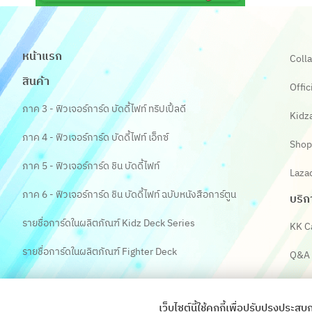
หน้าแรก
Colla
สินค้า
Offic
ภาค 3 - ฟิวเจอร์การ์ด บัดดี้ไฟท์ ทริปเปิ้ลดี
Kidz
ภาค 4 - ฟิวเจอร์การ์ด บัดดี้ไฟท์ เอ็กซ์
Shop
ภาค 5 - ฟิวเจอร์การ์ด ชิน บัดดี้ไฟท์
Laza
ภาค 6 - ฟิวเจอร์การ์ด ชิน บัดดี้ไฟท์ ฉบับหนังสือการ์ตูน
บริก
รายชื่อการ์ดในผลิตภัณฑ์ Kidz Deck Series
KK C
รายชื่อการ์ดในผลิตภัณฑ์ Fighter Deck
Q&A
เว็บไซต์นี้ใช้คุกกี้เพื่อปรับปรุงป