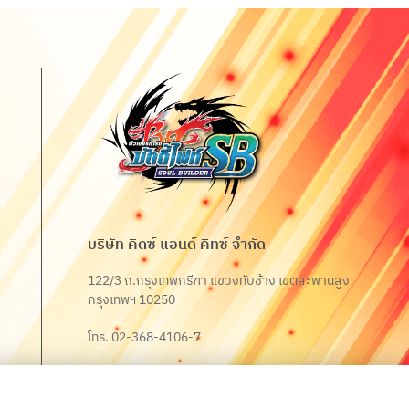
บริษัท คิดซ์ แอนด์ คิทซ์ จำกัด
122/3 ถ.กรุงเทพกรีฑา แขวงทับช้าง เขตสะพานสูง
กรุงเทพฯ 10250
โทร. 02-368-4106-7
Fax. 02-368-4105