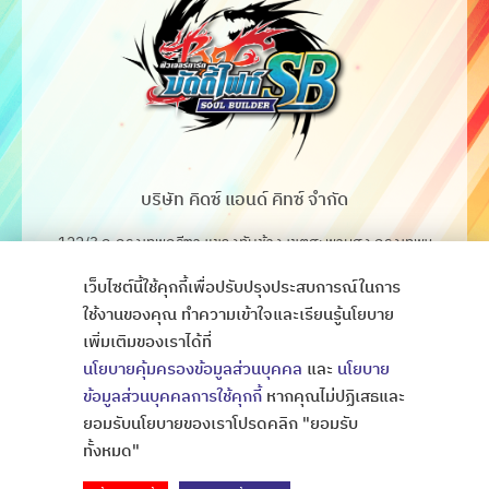
บริษัท คิดซ์ แอนด์ คิทซ์ จำกัด
122/3 ถ.กรุงเทพกรีฑา แขวงทับช้าง เขตสะพานสูง กรุงเทพฯ
10250
เว็บไซต์นี้ใช้คุกกี้เพื่อปรับปรุงประสบการณ์ในการ
โทร. 02-368-4106-7
ใช้งานของคุณ ทำความเข้าใจและเรียนรู้นโยบาย
เพิ่มเติมของเราได้ที่
Fax. 02-368-4105
นโยบายคุ้มครองข้อมูลส่วนบุคคล
และ
นโยบาย
ข้อมูลส่วนบุคคลการใช้คุกกี้
หากคุณไม่ปฏิเสธและ
ยอมรับนโยบายของเราโปรดคลิก "ยอมรับ
Copyright © All Rights Thaibattlespirits
ออกแบบเว็บไซต์
ทั้งหมด"