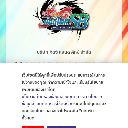
บริษัท คิดซ์ แอนด์ คิทซ์ จำกัด
122/3 ถ.กรุงเทพกรีฑา แขวงทับช้าง เขตสะพานสูง กรุงเทพฯ
10250
เว็บไซต์นี้ใช้คุกกี้เพื่อปรับปรุงประสบการณ์ในการ
โทร. 02-368-4106-7
ใช้งานของคุณ ทำความเข้าใจและเรียนรู้นโยบาย
เพิ่มเติมของเราได้ที่
Fax. 02-368-4105
นโยบายคุ้มครองข้อมูลส่วนบุคคล
และ
นโยบาย
ข้อมูลส่วนบุคคลการใช้คุกกี้
หากคุณไม่ปฏิเสธและ
ยอมรับนโยบายของเราโปรดคลิก "ยอมรับ
Copyright © All Rights Thaibattlespirits
ออกแบบเว็บไซต์
ทั้งหมด"