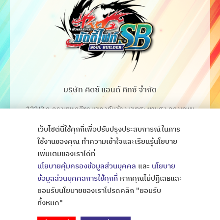
บริษัท คิดซ์ แอนด์ คิทซ์ จำกัด
122/3 ถ.กรุงเทพกรีฑา แขวงทับช้าง เขตสะพานสูง กรุงเทพฯ
10250
เว็บไซต์นี้ใช้คุกกี้เพื่อปรับปรุงประสบการณ์ในการ
โทร. 02-368-4106-7
ใช้งานของคุณ ทำความเข้าใจและเรียนรู้นโยบาย
เพิ่มเติมของเราได้ที่
Fax. 02-368-4105
นโยบายคุ้มครองข้อมูลส่วนบุคคล
และ
นโยบาย
ข้อมูลส่วนบุคคลการใช้คุกกี้
หากคุณไม่ปฏิเสธและ
ยอมรับนโยบายของเราโปรดคลิก "ยอมรับ
Copyright © All Rights Thaibattlespirits
ออกแบบเว็บไซต์
ทั้งหมด"