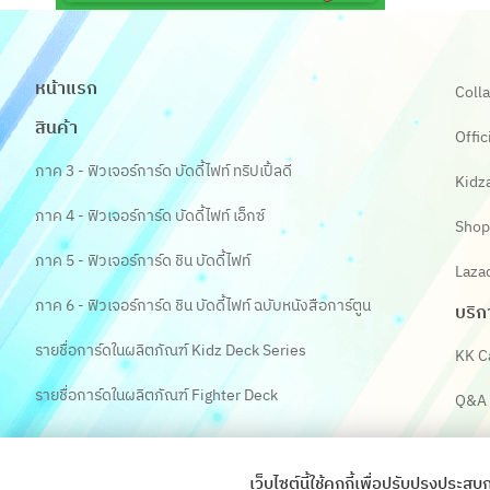
หน้าแรก
Colla
สินค้า
Offic
ภาค 3 - ฟิวเจอร์การ์ด บัดดี้ไฟท์ ทริปเปิ้ลดี
Kidz
ภาค 4 - ฟิวเจอร์การ์ด บัดดี้ไฟท์ เอ็กซ์
Shop
ภาค 5 - ฟิวเจอร์การ์ด ชิน บัดดี้ไฟท์
Laza
ภาค 6 - ฟิวเจอร์การ์ด ชิน บัดดี้ไฟท์ ฉบับหนังสือการ์ตูน
บริก
รายชื่อการ์ดในผลิตภัณฑ์ Kidz Deck Series
KK C
รายชื่อการ์ดในผลิตภัณฑ์ Fighter Deck
Q&A
เว็บไซต์นี้ใช้คุกกี้เพื่อปรับปรุงป