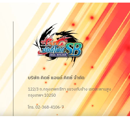
บริษัท คิดซ์ แอนด์ คิทซ์ จำกัด
122/3 ถ.กรุงเทพกรีฑา แขวงทับช้าง เขตสะพานสูง
กรุงเทพฯ 10250
โทร. 02-368-4106-7
Fax. 02-368-4105