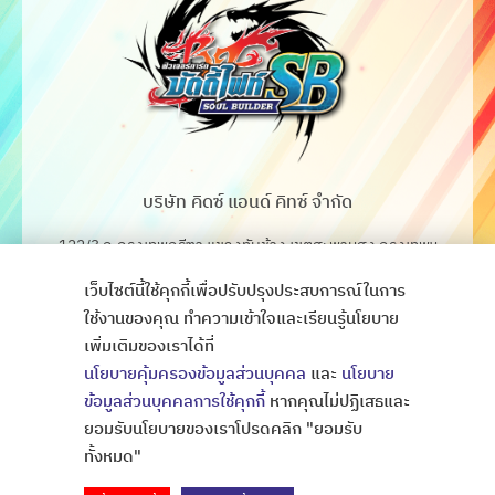
บริษัท คิดซ์ แอนด์ คิทซ์ จำกัด
122/3 ถ.กรุงเทพกรีฑา แขวงทับช้าง เขตสะพานสูง กรุงเทพฯ
10250
เว็บไซต์นี้ใช้คุกกี้เพื่อปรับปรุงประสบการณ์ในการ
โทร. 02-368-4106-7
ใช้งานของคุณ ทำความเข้าใจและเรียนรู้นโยบาย
เพิ่มเติมของเราได้ที่
Fax. 02-368-4105
นโยบายคุ้มครองข้อมูลส่วนบุคคล
และ
นโยบาย
ข้อมูลส่วนบุคคลการใช้คุกกี้
หากคุณไม่ปฏิเสธและ
ยอมรับนโยบายของเราโปรดคลิก "ยอมรับ
Copyright © All Rights Thaibattlespirits
ออกแบบเว็บไซต์
ทั้งหมด"