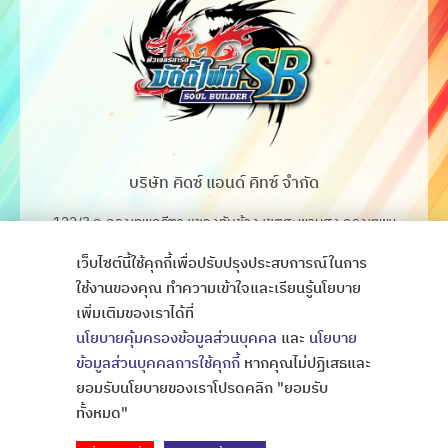
บริษัท คิดซ์ แอนด์ คิทซ์ จำกัด
122/3 ถ.กรุงเทพกรีฑา แขวงทับช้าง เขตสะพานสูง กรุงเทพฯ
10250
เว็บไซต์นี้ใช้คุกกี้เพื่อปรับปรุงประสบการณ์ในการ
โทร. 02-368-4106-7
ใช้งานของคุณ ทำความเข้าใจและเรียนรู้นโยบาย
เพิ่มเติมของเราได้ที่
Fax. 02-368-4105
นโยบายคุ้มครองข้อมูลส่วนบุคคล
และ
นโยบาย
ข้อมูลส่วนบุคคลการใช้คุกกี้
หากคุณไม่ปฏิเสธและ
ยอมรับนโยบายของเราโปรดคลิก "ยอมรับ
Copyright © All Rights Thaibattlespirits
ออกแบบเว็บไซต์
ทั้งหมด"