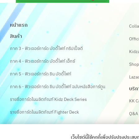
หน้าแรก
Colla
สินค้า
Offic
ภาค 3 - ฟิวเจอร์การ์ด บัดดี้ไฟท์ ทริปเปิ้ลดี
Kidz
ภาค 4 - ฟิวเจอร์การ์ด บัดดี้ไฟท์ เอ็กซ์
Shop
ภาค 5 - ฟิวเจอร์การ์ด ชิน บัดดี้ไฟท์
Laza
ภาค 6 - ฟิวเจอร์การ์ด ชิน บัดดี้ไฟท์ ฉบับหนังสือการ์ตูน
บริก
รายชื่อการ์ดในผลิตภัณฑ์ Kidz Deck Series
KK C
รายชื่อการ์ดในผลิตภัณฑ์ Fighter Deck
Q&A
เว็บไซต์นี้ใช้คุกกี้เพื่อปรับปรุงป