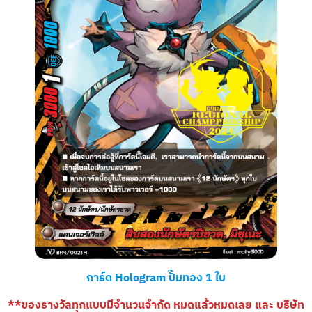
การ์ด Hologram ปั๊มทอง 1 ใบ
**ของรางวัลทุกแบบมีจำนวนจำกัด หมดแล้วหมดเลย และ บริษัท