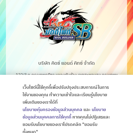
บริษัท คิดซ์ แอนด์ คิทซ์ จำกัด
122/3 ถ.กรุงเทพกรีฑา แขวงทับช้าง เขตสะพานสูง กรุงเทพฯ
10250
เว็บไซต์นี้ใช้คุกกี้เพื่อปรับปรุงประสบการณ์ในการ
โทร. 02-368-4106-7
ใช้งานของคุณ ทำความเข้าใจและเรียนรู้นโยบาย
เพิ่มเติมของเราได้ที่
Fax. 02-368-4105
นโยบายคุ้มครองข้อมูลส่วนบุคคล
และ
นโยบาย
ข้อมูลส่วนบุคคลการใช้คุกกี้
หากคุณไม่ปฏิเสธและ
ยอมรับนโยบายของเราโปรดคลิก "ยอมรับ
Copyright © All Rights Thaibattlespirits
ออกแบบเว็บไซต์
ทั้งหมด"