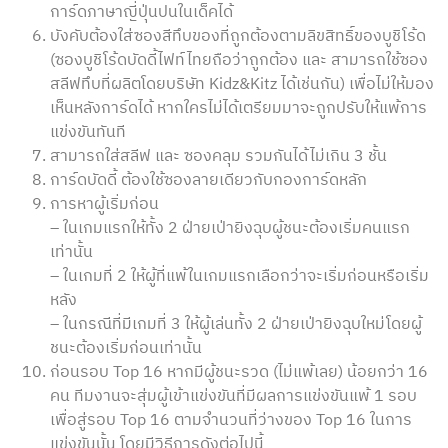
การ์ดภาษาญี่ปุ่นปนในเด็คได้
บังคับต้องใส่ซองสีทึบของที่ถูกต้องตามลิขสิทธิ์ของบูชิโร้ด
(ซองบูชิโร้ดบัดดี้ไฟท์ไทยถือว่าถูกต้อง และ สามารถใช้ซอง
สลีฟทึบที่ผลิตโดยบริษัท Kidz&Kitz ได้เช่นกัน) เพื่อไม่ให้มอง
เห็นหลังการ์ดได้ หากใครไม่ได้เตรียมมาจะถูกปรับให้แพ้การ
แข่งขันทันที
สามารถใส่สลีฟ และ ซองคลุม รวมกันได้ไม่เกิน 3 ชั้น
การ์ดบัดดี้ ต้องใช้ซองลายเดียวกับกองการ์ดหลัก
การหาผู้เริ่มก่อน
– ในเกมแรกให้ทั้ง 2 ฝ่ายเป่ายิงฉุบผู้ชนะต้องเริ่มคนแรก
เท่านั้น
– ในเกมที่ 2 ให้ผู้ที่แพ้ในเกมแรกเลือกว่าจะเริ่มก่อนหรือเริ่ม
หลัง
– ในกรณีที่มีเกมที่ 3 ให้ผู้เล่นทั้ง 2 ฝ่ายเป่ายิงฉุบใหม่โดยผู้
ชนะต้องเริ่มก่อนเท่านั้น
ก่อนรอบ Top 16 หากมีผู้ชนะรวด (ไม่แพ้เลย) น้อยกว่า 16
คน ทีมงานจะสุ่มผู้เข้าแข่งขันที่มีผลการแข่งขันแพ้ 1 รอบ
เพื่อสู่รอบ Top 16 ตามจำนวนที่ว่างของ Top 16 ในการ
แข่งขันนั้น โดยมีวิธีการดังต่อไปนี้