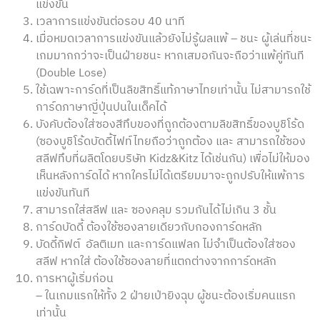
แข่งขัน
เวลาการแข่งขันต่อรอบ 40 นาที
เมื่อหมดเวลาการแข่งขันแล้วยังไม่รู้ผลแพ้ – ชนะ ผู้เล่นที่ชนะ
เกมมากกว่าจะเป็นฝ่ายชนะ หากเสมอกันจะถือว่าแพ้คู่ทันที
(Double Lose)
ใช้เฉพาะการ์ดที่เป็นลิขสิทธิ์แท้ภาษาไทยเท่านั้น ไม่สามารถใช้
การ์ดภาษาญี่ปุ่นปนในเด็คได้
บังคับต้องใส่ซองสีทึบของที่ถูกต้องตามลิขสิทธิ์ของบูชิโร้ด
(ซองบูชิโร้ดบัดดี้ไฟท์ไทยถือว่าถูกต้อง และ สามารถใช้ซอง
สลีฟทึบที่ผลิตโดยบริษัท Kidz&Kitz ได้เช่นกัน) เพื่อไม่ให้มอง
เห็นหลังการ์ดได้ หากใครไม่ได้เตรียมมาจะถูกปรับให้แพ้การ
แข่งขันทันที
สามารถใส่สลีฟ และ ซองคลุม รวมกันได้ไม่เกิน 3 ชั้น
การ์ดบัดดี้ ต้องใช้ซองลายเดียวกับกองการ์ดหลัก
บัดดี้กิฟต์ อัลติเมท และการ์ดแฟลก ไม่จำเป็นต้องใส่ซอง
สลีฟ หากใส่ ต้องใช้ซองลายที่แตกต่างจากการ์ดหลัก
การหาผู้เริ่มก่อน
– ในเกมแรกให้ทั้ง 2 ฝ่ายเป่ายิงฉุบ ผู้ชนะต้องเริ่มคนแรก
เท่านั้น