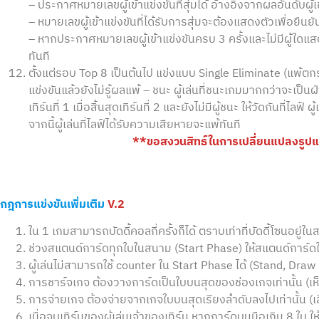
– ประกาศหมายเลขผู้เข้าแข่งขันที่สุ่มได้ อ้างอิงจากผลอันดับผู้เ
– หมายเลขผู้เข้าแข่งขันที่ได้รับการสุ่มจะต้องแสดงตัวเพื่อยืน
– หากประกาศหมายเลขผู้เข้าแข่งขันครบ 3 ครั้งและไม่มีผู้ใดแ
ทันที
ตั้งแต่รอบ Top 8 เป็นต้นไป แข่งแบบ Single Eliminate (แพ้
แข่งขันแล้วยังไม่รู้ผลแพ้ – ชนะ ผู้เล่นที่ชนะเกมมากกว่าจะเป็น
เทิร์นที่ 1 เมื่อสิ้นสุดเทิร์นที่ 2 และยังไม่มีผู้ชนะ ให้วัดกันที่ไ
จากนี้ผู้เล่นที่ไลฟ์ได้รับความเสียหายจะแพ้ทันที
**ขอสงวนสิทธ์ในการเปลี่ยนแปลงรู
กฎการแข่งขันเพิ่มเติม
V.2
ใน 1 เกมสามารถบัดดี้คอลกี่ครั้งก็ได้ ตราบเท่าที่บัดดี้โซนอยู่
ช่วงสแตนด์การ์ดทุกใบในสนาม (Start Phase) ให้สแตนด์การ์ดในบ
ผู้เล่นไม่สามารถใช้ counter ใน Start Phase ได้ (Stand, Dr
การชาร์จเกจ ต้องวางการ์ดเป็นใบบนสุดของช่องเกจเท่านั้น (เห
การจ่ายเกจ ต้องจ่ายจากเกจใบบนสุดเรียงลำดับลงไปเท่านั้น (เ
เมื่อจบเทิร์นของผู้เล่นเจ้าของเทิร์น หากการ์ดบนมือเกิน 8 ใบ 