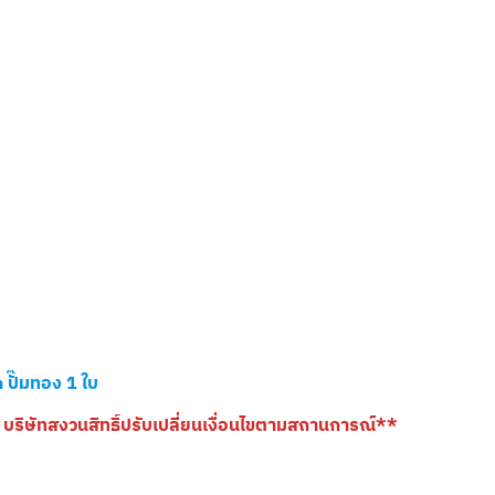
ปั๊มทอง 1 ใบ
ริษัทสงวนสิทธิ์ปรับเปลี่ยนเงื่อนไขตามสถานการณ์**