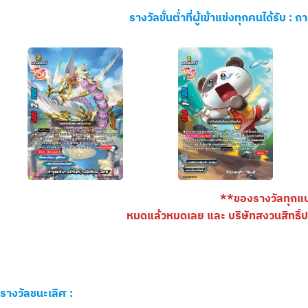
รางวัลขั้นต่ำที่ผู้เข้าแข่งทุกคนได้รับ :
กา
**ของรางวัลทุกแ
หมดแล้วหมดเลย และ บริษัทสงวนสิทธิ์
รางวัลชนะเลิศ :