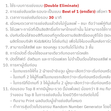
ใช้ระบบการแข่งแบบ
(Double Eliminate)
การแข่งขันแต่ละรอบจะเป็นแบบ
Best of 1 (ยกเดียว)
เพื่อหา
T
เวลาการแข่งขันต่อรอบ
30
นาที
เมื่อหมดเวลาการแข่งขันแล้วยังไม่รู้ผลแพ้ – ชนะ ถือว่าแพ้คู่ทั
ใช้เฉพาะการ์ดที่เป็นลิขสิทธิ์แท้ภาษาไทยเท่านั้น ไม่สามารถใช้กา
บังคับต้องใส่ซองสีทึบของที่ถูกต้องตามลิขสิทธิ์ของบูชิโร้ด (ซอ
ผลิตโดยบริษัท Kidz&Kitz ได้เช่นกัน) เพื่อไม่ให้มองเห็นหลังการ
สามารถใส่สลีฟ และ ซองคลุม รวมกันได้ไม่เกิน 3 ชั้น
การ์ดบัดดี้ ต้องใช้ซองลายเดียวกับกองการ์ดหลัก
บัดดี้กิฟต์ อัลติเมท และการ์ดแฟลก ไม่จำเป็นต้องใส่ซองสลีฟ 
การหาผู้เริ่มก่อน
–
ในเกมแรกให้ทั้ง 2 ฝ่ายเป่ายิงฉุบ ผู้ชนะเลือกว่าจะเริ่มก่อนหรือ
– ในเกมที่ 2 ให้ผู้ที่แพ้ในเกมแรกเลือกว่าจะเริ่มก่อนหรือเริ่มหลัง
– ในกรณีที่มีเกมที่ 3 ให้ผู้เล่นทั้ง 2 ผู้ชนะเลือกว่าจะเริ่มก่อนหรือเ
ก่อนรอบ Top 8 หากมีผู้ชนะรวด (ไม่แพ้เลย) น้อยกว่า 8 คน ทีมง
ว่างของ Top 8 ในการแข่งขันนั้น โดยมีวิธีการดังต่อไปนี้
– ทีมงาน Print ผลอันดับผู้เข้าแข่งขันทั้งหมด
– ทำการสุ่มด้วยโปรแกรม Random Number Generator โดยใช้อัน