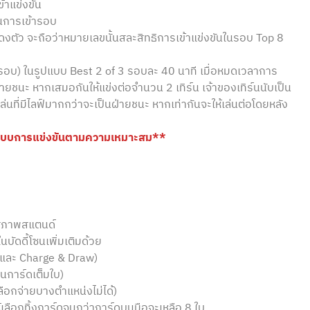
ข้าแข่งขัน
ยันการเข้ารอบ
สดงตัว จะถือว่าหมายเลขนั้นสละสิทธิการเข้าแข่งขันในรอบ Top 8
ตกรอบ) ในรูปแบบ Best 2 of 3 รอบละ 40 นาที เมื่อหมดเวลาการ
ฝ่ายชนะ หากเสมอกันให้แข่งต่อจำนวน 2 เทิร์น เจ้าของเทิร์นนับเป็น
ลฟ์ ผู้เล่นที่มีไลฟ์มากกว่าจะเป็นฝ่ายชนะ หากเท่ากันจะให้เล่นต่อโดยหลัง
ปแบบการแข่งขันตามความเหมาะสม**
ในสภาพสแตนด์
ัดดี้โซนเพิ่มเติมด้วย
aw และ Charge & Draw)
็นการ์ดเต็มใบ)
ลือกจ่ายบางตำแหน่งไม่ได้)
ให้เลือกทิ้งการ์ดจนกว่าการ์ดบนมือจะเหลือ 8 ใบ